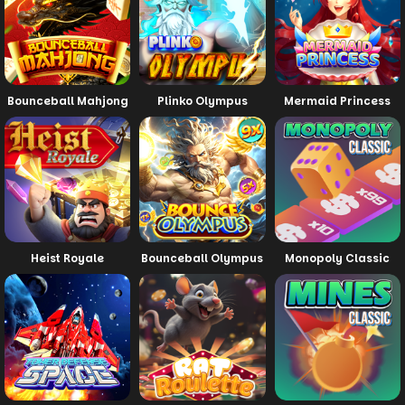
Bounceball Mahjong
Plinko Olympus
Mermaid Princess
Heist Royale
Bounceball Olympus
Monopoly Classic