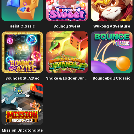
Heist Classic
Bouncy Sweet
Wukong Adventure
Bounceball Aztec
Snake & Ladder Jungle
Bounceball Classic
Mission Uncatchable