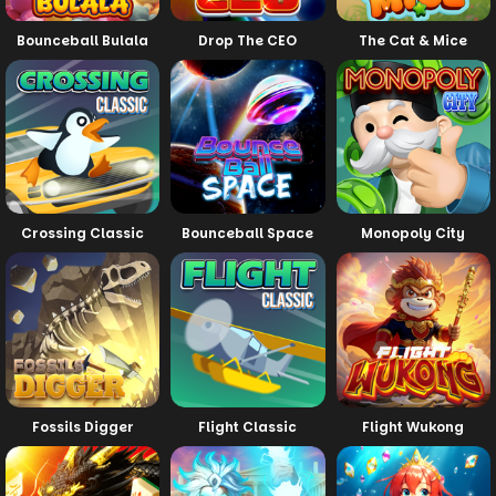
Bounceball Bulala
Drop The CEO
The Cat & Mice
Crossing Classic
Bounceball Space
Monopoly City
Fossils Digger
Flight Classic
Flight Wukong