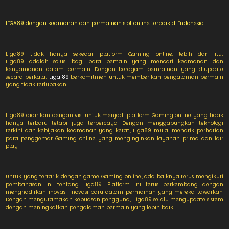
LIGA89 dengan keamanan dan permainan slot online terbaik di Indonesia.
Liga89 tidak hanya sekedar platform Gaming online; lebih dari itu,
Liga89 adalah solusi bagi para pemain yang mencari keamanan dan
kenyamanan dalam bermain. Dengan beragam permainan yang diupdate
secara berkala,
Liga 89
berkomitmen untuk memberikan pengalaman bermain
yang tidak terlupakan.
Liga89 didirikan dengan visi untuk menjadi platform Gaming online yang tidak
hanya terbaru tetapi juga terpercaya. Dengan menggabungkan teknologi
terkini dan kebijakan keamanan yang ketat, Liga89 mulai menarik perhatian
para penggemar Gaming online yang menginginkan layanan prima dan fair
play.
Untuk yang tertarik dengan game Gaming online, ada baiknya terus mengikuti
pembahasan ini tentang Liga89. Platform ini terus berkembang dengan
menghadirkan inovasi-inovasi baru dalam permainan yang mereka tawarkan.
Dengan mengutamakan kepuasan pengguna, Liga89 selalu mengupdate sistem
dengan meningkatkan pengalaman bermain yang lebih baik.