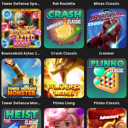
Tower Defense Space
Rat Roulette
Mines Classic
Bounceball Aztec 10.000
Crash Classic
Ironwar
Tower Defence Monster
Plinko Liong
Plinko Classic