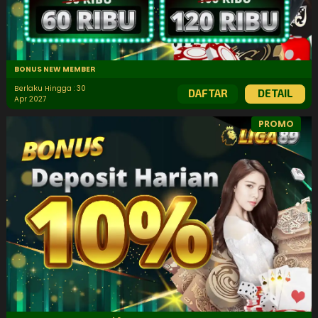
BONUS NEW MEMBER
Berlaku Hingga : 30
DAFTAR
DETAIL
Apr 2027
PROMO