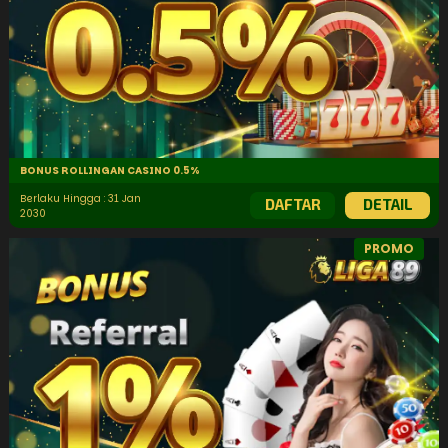
BONUS ROLLINGAN CASINO 0.5%
Berlaku Hingga : 31 Jan
DAFTAR
DETAIL
2030
PROMO